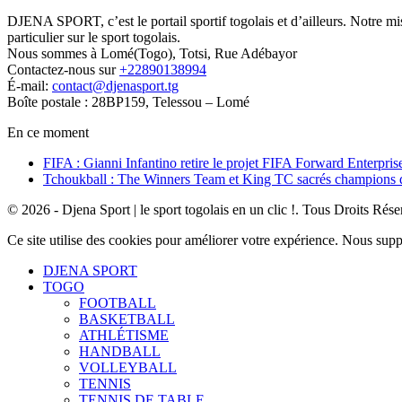
DJENA SPORT, c’est le portail sportif togolais et d’ailleurs. Notre m
particulier sur le sport togolais.
Nous sommes à Lomé(Togo), Totsi, Rue Adébayor
Contactez-nous sur
+22890138994
É-mail:
contact@djenasport.tg
Boîte postale : 28BP159, Telessou – Lomé
En ce moment
FIFA : Gianni Infantino retire le projet FIFA Forward Enterpris
Tchoukball : The Winners Team et King TC sacrés champions
© 2026 - Djena Sport | le sport togolais en un clic !. Tous Droits Rése
Ce site utilise des cookies pour améliorer votre expérience. Nous sup
DJENA SPORT
TOGO
FOOTBALL
BASKETBALL
ATHLÉTISME
HANDBALL
VOLLEYBALL
TENNIS
TENNIS DE TABLE