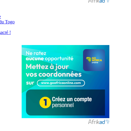
e
 du Togo
acré !