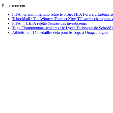
En ce moment
FIFA : Gianni Infantino retire le projet FIFA Forward Enterpris
Tchoukball : The Winners Team et King TC sacrés champions
FIFA : l’UEFA rejette l’entrée des investisseurs
Togo/Championnats scolaires : le Lycée Technique de Sokodé s
Athlétisme : 14 médailles déjà pour le Togo à Ouagadougou