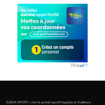
DJENA SPORT, c’est le portail sportif togolais et d’ailleurs.