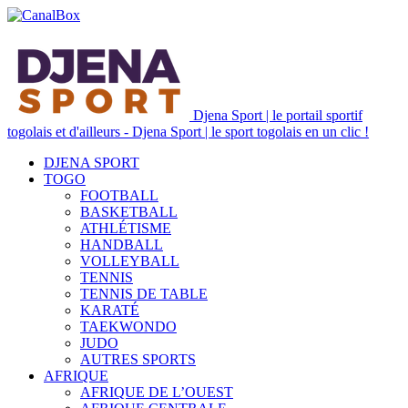
Djena Sport | le portail sportif
togolais et d'ailleurs - Djena Sport | le sport togolais en un clic !
DJENA SPORT
TOGO
FOOTBALL
BASKETBALL
ATHLÉTISME
HANDBALL
VOLLEYBALL
TENNIS
TENNIS DE TABLE
KARATÉ
TAEKWONDO
JUDO
AUTRES SPORTS
AFRIQUE
AFRIQUE DE L’OUEST