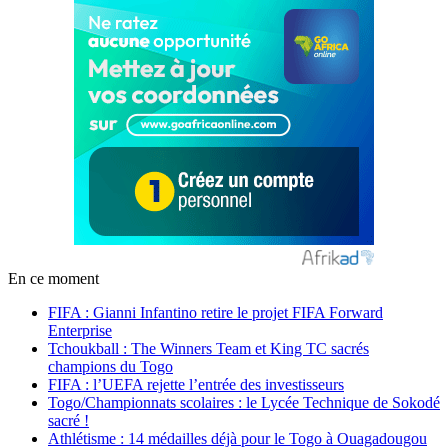
En ce moment
FIFA : Gianni Infantino retire le projet FIFA Forward
Enterprise
Tchoukball : The Winners Team et King TC sacrés
champions du Togo
FIFA : l’UEFA rejette l’entrée des investisseurs
Togo/Championnats scolaires : le Lycée Technique de Sokodé
sacré !
Athlétisme : 14 médailles déjà pour le Togo à Ouagadougou