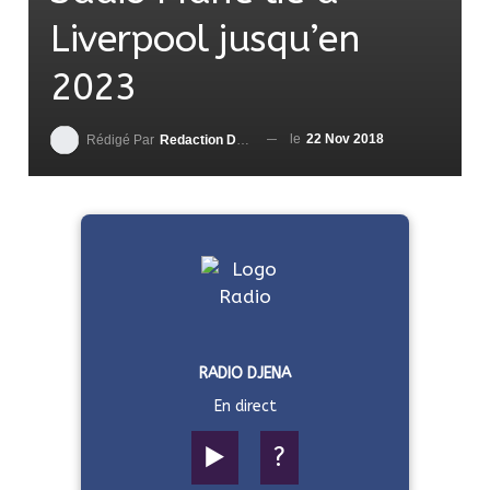
Liverpool jusqu’en
2023
le
22 Nov 2018
Rédigé Par
Redaction DjenaSport
RADIO DJENA
En direct
▶️
?