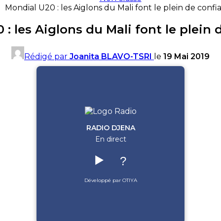
Mondial U20 : les Aiglons du Mali font le plein de confi
: les Aiglons du Mali font le plein
Rédigé par
Joanita BLAVO-TSRI
le
19 Mai 2019
RADIO DJENA
En direct
▶️
?
Développé par OTIYA