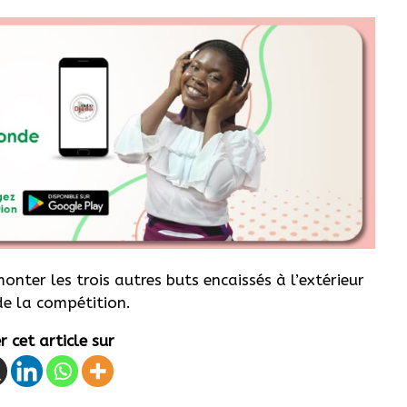
onter les trois autres buts encaissés à l’extérieur
de la compétition.
 cet article sur