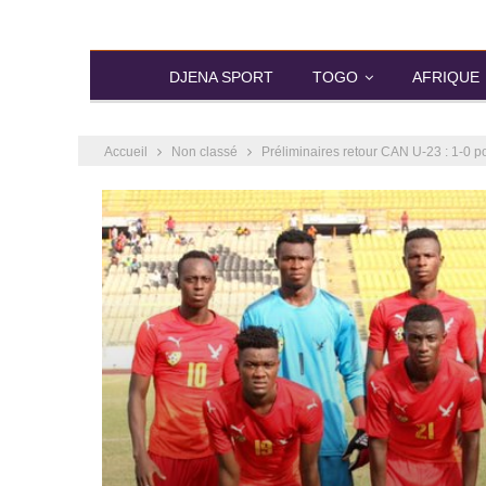
DJENA SPORT
TOGO
AFRIQUE
Accueil
Non classé
Préliminaires retour CAN U-23 : 1-0 p