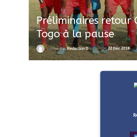
Préliminaires retour
Togo à la pause
le
22 Déc 2018
Rédigé Par
Redaction DjenaSport
R