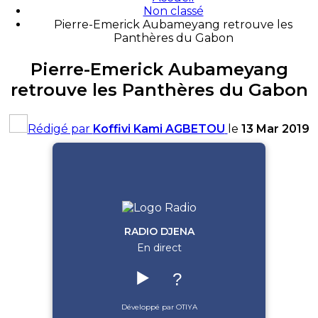
Non classé
Pierre-Emerick Aubameyang retrouve les
Panthères du Gabon
Pierre-Emerick Aubameyang
retrouve les Panthères du Gabon
Rédigé par
Koffivi Kami AGBETOU
le
13 Mar 2019
RADIO DJENA
En direct
▶️
?
Développé par OTIYA