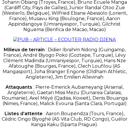
Johann Obiang (Troyes, France), Bruno Ecuele Manga
(Cardiff City, Pays de Galles), Junior Randal Otoo Zue
(Westerlo, Belgique), Wilfried Ebane Abessolo (Lorient,
France), Musavu King (Boulogne, France), Aaron
Appindangoye (Umraniyespor, Turquie), Gilchrist
Nguema (Benfica de Macao, Macao)
Milieux de terrain
: Didier Ibrahim Ndong (Guingamp,
France), André Biyogo Poko (Goztepe, Turquie), Lévy
Clément Madinda (Umraniyespor, Turquie), Hans Nze
Afatoughe (Bourges, France), Clech Loufilou (AS
Mangasport), Joha Branger Engone (Oldham Athletic,
Angleterre), Jim Emilien Allevinah
Attaquants
: Pierre-Emerick Aubameyang (Arsenal,
Angleterre), Gaetan Missi Mezu (Dunarea Calarasi,
Roumanie), Axel Méyé (Qadsia, Koweit), Denis Bouanga
(Nimes, France), Malick Evouna (Santa Clara, Portugal)
Listes d’attente
: Aaron Boupendza (Tours, France),
Cédric Ongo Biyoghé (AS Vita Club, RD Congo), Guélor
Kanga Kaku (Sparta Prague).