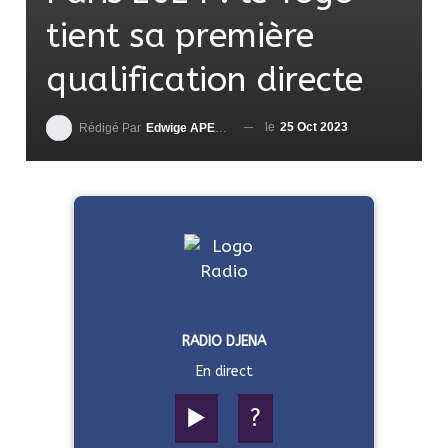
tient sa première
qualification directe
le
25 Oct 2023
Rédigé Par
Edwige APEDO
RADIO DJENA
En direct
▶️
?