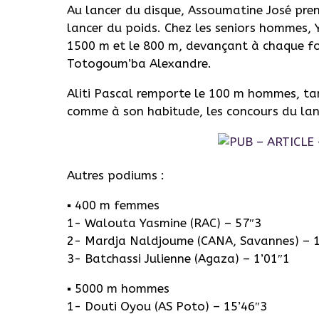
Au lancer du disque, Assoumatine José pre
lancer du poids. Chez les seniors hommes, 
1500 m et le 800 m, devançant à chaque fois
Totogoum’ba Alexandre.
Aliti Pascal remporte le 100 m hommes, 
comme à son habitude, les concours du lan
Autres podiums :
▪️ 400 m femmes
1- Walouta Yasmine (RAC) – 57″3
2- Mardja Naldjoume (CANA, Savannes) – 1
3- Batchassi Julienne (Agaza) – 1’01″1
▪️ 5000 m hommes
1- Douti Oyou (AS Poto) – 15’46″3