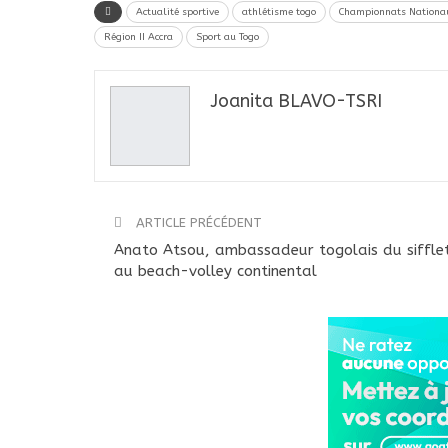
Actualité sportive
athlétisme togo
Championnats Nationa
Région II Accra
Sport au Togo
Joanita BLAVO-TSRI
ARTICLE PRÉCÉDENT
Anato Atsou, ambassadeur togolais du siffle
au beach-volley continental