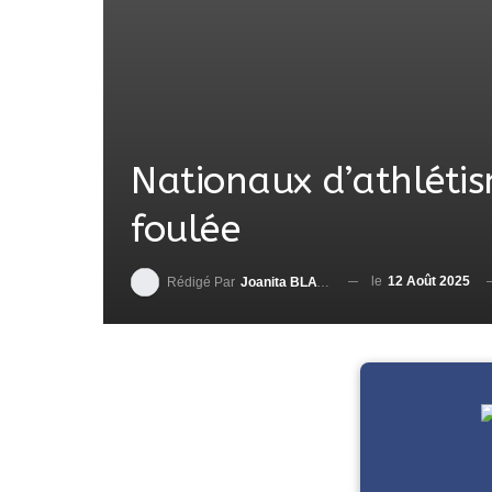
Nationaux d’athlétis
foulée
le
12 Août 2025
Rédigé Par
Joanita BLAVO-TSRI