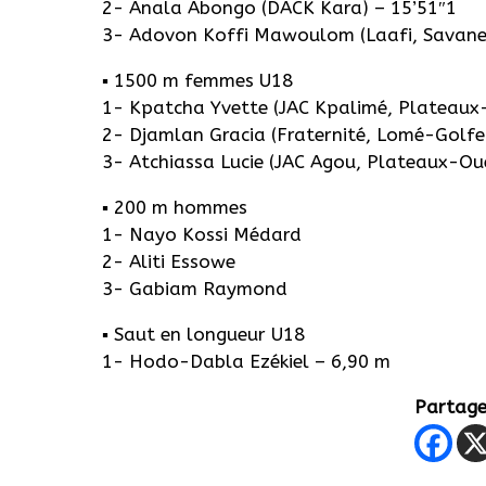
2- Anala Abongo (DACK Kara) – 15’51″1
3- Adovon Koffi Mawoulom (Laafi, Savanes
▪️ 1500 m femmes U18
1- Kpatcha Yvette (JAC Kpalimé, Plateaux-
2- Djamlan Gracia (Fraternité, Lomé-Golfe
3- Atchiassa Lucie (JAC Agou, Plateaux-Ou
▪️ 200 m hommes
1- Nayo Kossi Médard
2- Aliti Essowe
3- Gabiam Raymond
▪️ Saut en longueur U18
1- Hodo-Dabla Ezékiel – 6,90 m
Partager