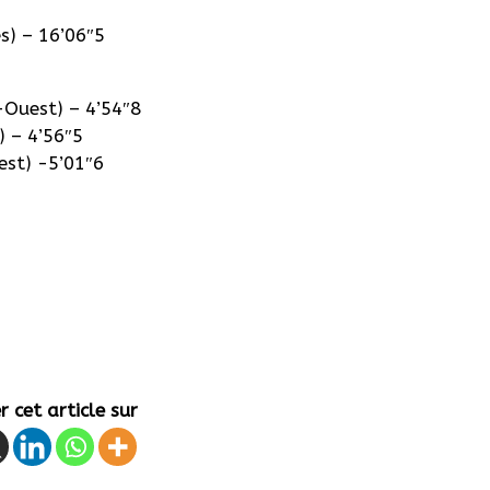
) – 16’06″5
Ouest) – 4’54″8
) – 4’56″5
est) -5’01″6
 cet article sur