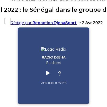
 2022 : le Sénégal dans le groupe 
Rédigé par
Redaction DjenaSport
le
2 Avr 2022
RADIO DJENA
En direct
▶️
?
Développé par OTIYA