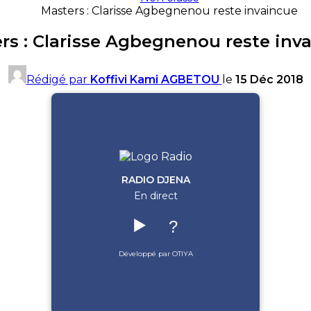
Masters : Clarisse Agbegnenou reste invaincue
rs : Clarisse Agbegnenou reste inv
Rédigé par
Koffivi Kami AGBETOU
le
15 Déc 2018
RADIO DJENA
En direct
▶️
?
Développé par OTIYA