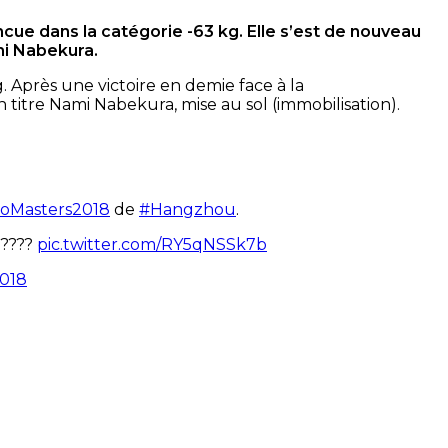
ncue dans la catégorie -63 kg. Elle s’est de nouveau
mi Nabekura.
. Après une victoire en demie face à la
titre Nami Nabekura, mise au sol (immobilisation).
oMasters2018
de
#Hangzhou
.
?????
pic.twitter.com/RY5qNSSk7b
2018