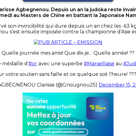
 Clarisse Agbegnenou. Depuis un an la judoka reste invai
edi au Masters de Chine en battant la Japonaise Na
é son invincibilité qui dure depuis un an chez les -63 kg
 s’est ensuite imposée contre la championne d’Asie en 
Quelle journée mes amis! Que dis-je… Quelle année! ??
e médaille d'
#or
avec une superbe
#Marseillaise
au
#Jud
r votre soutien sans faille et ce quelque soit l'heure! ??
AGBÉGNÉNOU Clarisse (@Gnougnou25)
December 15, 