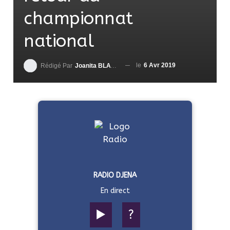
championnat
national
le
6 Avr 2019
Rédigé Par
Joanita BLAVO-TSRI
RADIO DJENA
En direct
▶️
?