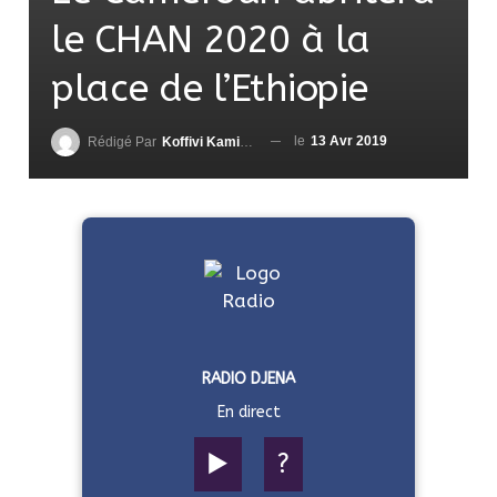
le CHAN 2020 à la
place de l’Ethiopie
le
13 Avr 2019
Rédigé Par
Koffivi Kami AGBETOU
RADIO DJENA
En direct
▶️
?