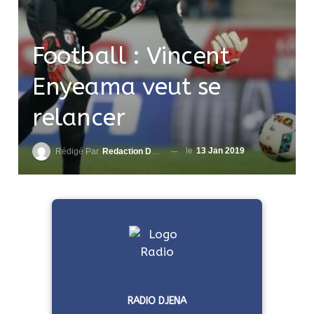
Football : Vincent
Enyeama veut se
relancer
le
13 Jan 2019
Rédigé Par
Redaction DjenaSport
RADIO DJENA