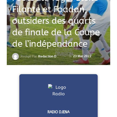
Filante et Foadan,
outsiders des quarts
de finale de la Coupe
de l’indépendance
le
23 Mar 2022
Rédigé Par
Redaction DjenaSport
RADIO DJENA