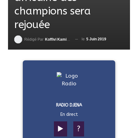
champions sera
rejouée
le
5 Juin 2019
Rédigé Par
Koffivi Kami AGBETOU
RADIO DJENA
En direct
▶️
?