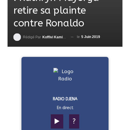
retire sa plainte
contre Ronaldo
le
5 Juin 2019
Rédigé Par
Koffivi Kami AGBETOU
RADIO DJENA
En direct
▶️
?