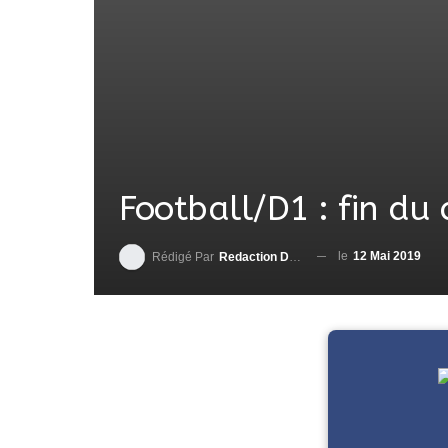
Football/D1 : fin du
le
12 Mai 2019
Rédigé Par
Redaction DjenaSport