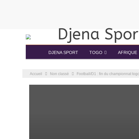
DJENA SPORT
TOGO
AFRIQUE
Accueil
Non classé
Football/D1 : fin du championnat togo