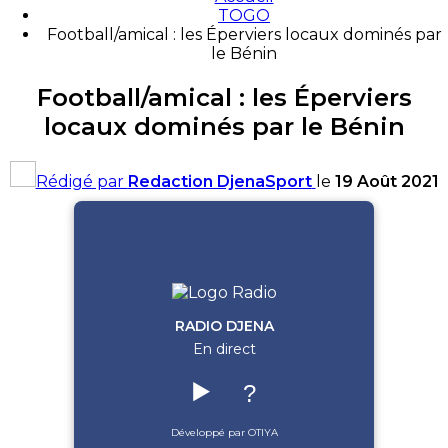
TOGO
Football/amical : les Éperviers locaux dominés par
le Bénin
Football/amical : les Éperviers
locaux dominés par le Bénin
Rédigé par
Redaction DjenaSport
le
19 Août 2021
RADIO DJENA
En direct
▶️
?
Développé par OTIYA