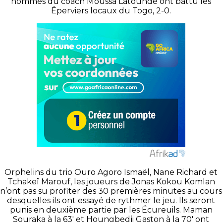
hommes du coach Moussa Latoundé ont battu les
Éperviers locaux du Togo, 2-0.
Orphelins du trio Ouro Agoro Ismaël, Nane Richard et
Tchakeî Marouf, les joueurs de Jonas Kokou Komlan
n’ont pas su profiter des 30 premières minutes au cours
desquelles ils ont essayé de rythmer le jeu. Ils seront
punis en deuxième partie par les Écureuils. Maman
Souraka à la 63′ et Houngbedji Gaston à la 70′ ont