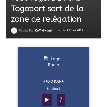
Togoport sort de la
zone de relégation
le
27 Jan 2019
Rédigé Par
Koffivi Kami AGBETOU
RADIO DJENA
En direct
▶️
?