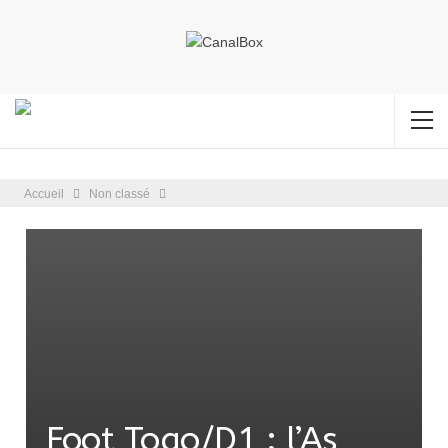
Accueil
Non classé
Foot Togo/D1 : l’As