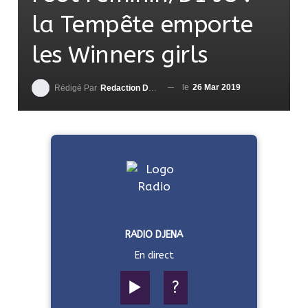
la Tempête emporte
les Winners girls
le
26 Mar 2019
Rédigé Par
Redaction DjenaSport
RADIO DJENA
En direct
▶️
?