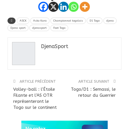
ASCK
Asko Kara
Championnat togolais
D1 Togo
djena
Djena sport
djenasport
Foot Togo
DjenaSport
ARTICLE PRÉCÉDENT
ARTICLE SUIVANT
Volley-ball : l’Étoile
Togo/D1 : Semassi, le
Filante et l’AS OTR
retour du Guerrier
représenteront le
Togo sur le continent