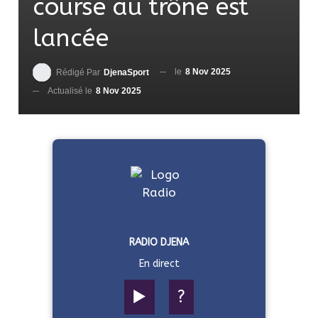
course au trône est
lancée
le
8 Nov 2025
Rédigé Par
DjenaSport
Actualisé le
8 Nov 2025
RADIO DJENA
En direct
▶️
?