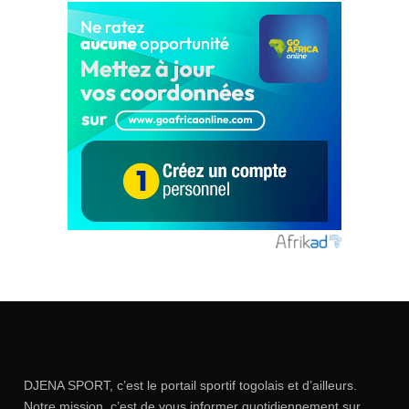
DJENA SPORT, c’est le portail sportif togolais et d’ailleurs.
Notre mission, c’est de vous informer quotidiennement sur