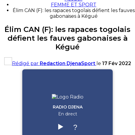
FEMME ET SPORT
Élim CAN (F): les rapaces togolais défient les fauves
gabonaises à Kégué
Élim CAN (F): les rapaces togolais
défient les fauves gabonaises à
Kégué
Rédigé par
Redaction DjenaSport
le
17 Fév 2022
RADIO DJENA
En direct
▶️
?