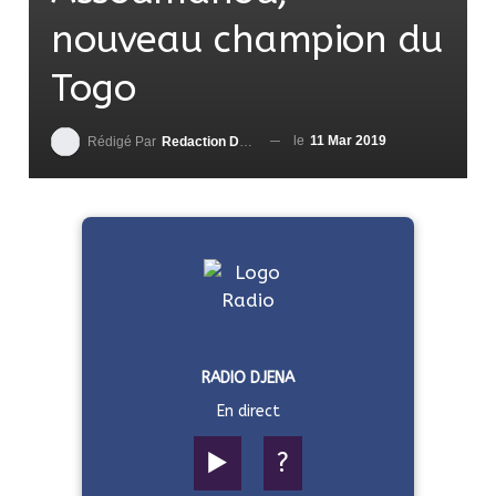
nouveau champion du
Togo
le
11 Mar 2019
Rédigé Par
Redaction DjenaSport
RADIO DJENA
En direct
▶️
?