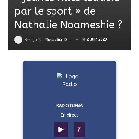
par le sport » de
Nathalie Noameshie ?
le
2 Juin 2020
Rédigé Par
Redaction DjenaSport
RADIO DJENA
En direct
▶️
?