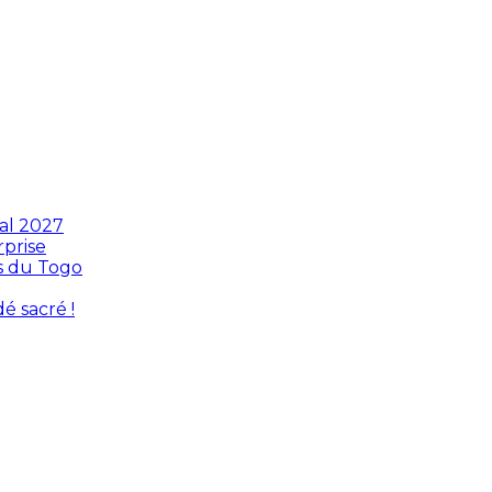
ial 2027
rprise
s du Togo
é sacré !