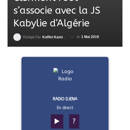
s’associe avec la JS
Kabylie d’Algérie
le
1 Mai 2019
Rédigé Par
Koffivi Kami AGBETOU
RADIO DJENA
En direct
▶️
?