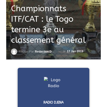
Championnats
ITF/CAT : le Togo
termine 3e au
classement général
le
17 Jan 2019
Rédigé Par
Redaction DjenaSport
RADIO DJENA