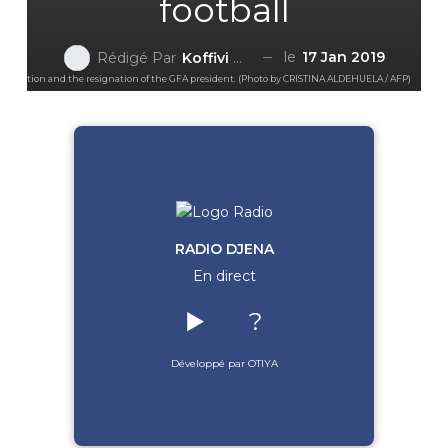
football
le
17 Jan 2019
Rédigé Par
Koffivi Kami AGBETOU
e association and the resignation of the GFA president. (Photo by CRISTINA ALDEHUELA / AFP)
RADIO DJENA
En direct
▶️
?
Développé par OTIYA