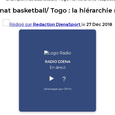
t basketball/ Togo : la hiérarchie 
Rédigé par
Redaction DjenaSport
le
27 Déc 2018
RADIO DJENA
En direct
▶️
?
Développé par OTIYA