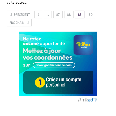
vu le sacre…
PRÉCÉDENT
1
…
87
88
89
90
PROCHAIN