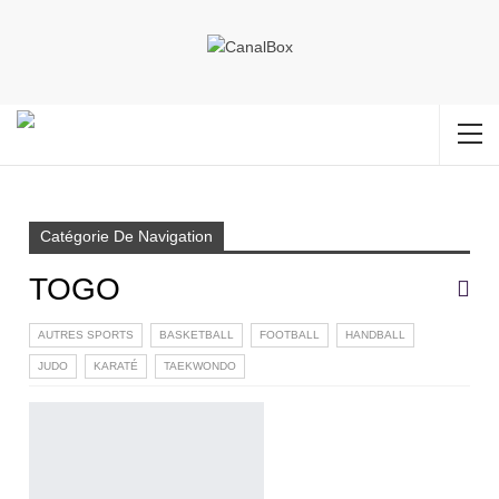
Accueil
TOGO
Page 89
Catégorie De Navigation
TOGO
AUTRES SPORTS
BASKETBALL
FOOTBALL
HANDBALL
JUDO
KARATÉ
TAEKWONDO