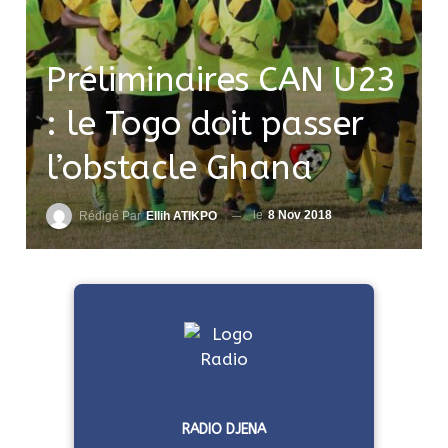
Préliminaires CAN U23
: le Togo doit passer
l’obstacle Ghana
le
8 Nov 2018
Rédigé Par
Ellih ATIKPO
RADIO DJENA