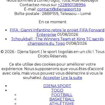
Nous sommes à Lomé(Togo), Totsi, Rue Adébayor
Contactez-nous sur
+22890138994
É-mail:
contact@djenasport.tg
Boîte postale : 28BP159, Telessou – Lomé
En ce moment
FIFA : Gianni Infantino retire le projet FIFA Forward
Enterprise
01/08/2026
Tchoukball : The Winners Team et King TC sacrés
champions du Togo
01/08/2026
© 2026 - Djena Sport | le sport togolais en un clic !. Tous
Droits Réservés.
Ce site utilise des cookies pour améliorer votre
expérience. Nous supposerons que vous êtes d'accord
avec cela, mais vous pouvez vous désinscrire si vous le
souhaitez.
Accepter
Lire la suite
DJENA SPORT
TOGO
FOOTBALL
BASKETBALL
ATHLÉTISME