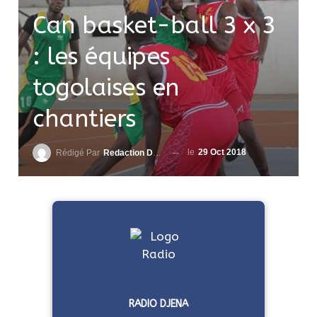
Can basket-ball 3 x 3
: les équipes
togolaises en
chantiers
le
29 Oct 2018
Rédigé Par
Redaction DjenaSport
RADIO DJENA