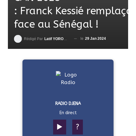
: Franck Kessié remplaça
face au Sénégal !
le
29 Jan 2024
Rédigé Par
Latif YOROUMA
RADIO DJENA
En direct
▶️
?