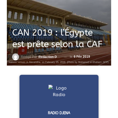
CAN 2019 : l’Égypte
est prête selon la CAF
le
6 Fév 2019
Rédigé Par
Redaction DjenaSport
ica Cup of Nations venues in Alexandria, on February 05, 2019. (Photo by Mohamed el-Shahed / AFP)
RADIO DJENA