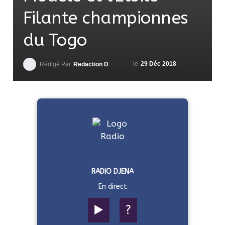
Filante championnes
du Togo
le
29 Déc 2018
Rédigé Par
Redaction DjenaSport
RADIO DJENA
En direct
▶️
?