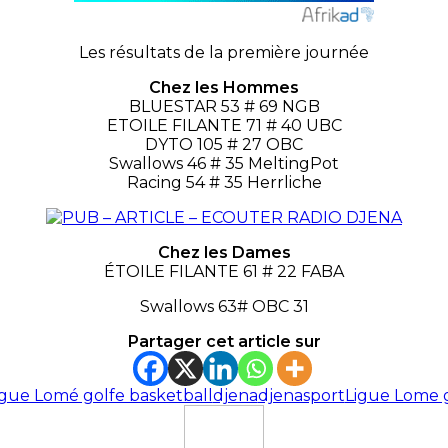
Les résultats de la première journée
Chez les Hommes
BLUESTAR 53 # 69 NGB
ETOILE FILANTE 71 # 40 UBC
DYTO 105 # 27 OBC
Swallows 46 # 35 MeltingPot
Racing 54 # 35 Herrliche
Chez les Dames
ÉTOILE FILANTE 61 # 22 FABA
Swallows 63# OBC 31
Partager cet article sur
gue Lomé golfe basketball
djena
djenasport
Ligue Lome g