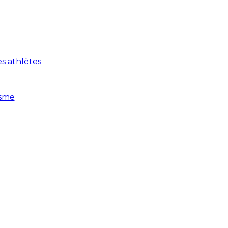
es athlètes
isme