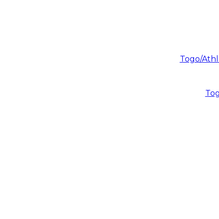
Togo/Athlé
Tog