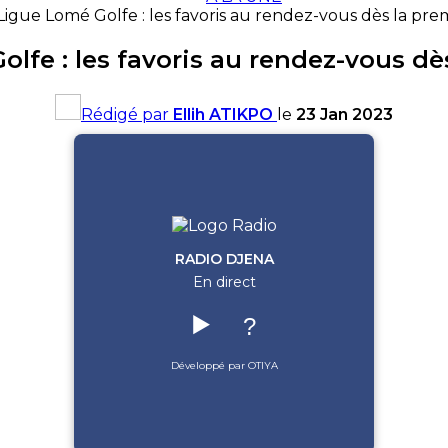
Ligue Lomé Golfe : les favoris au rendez-vous dès la pre
lfe : les favoris au rendez-vous dè
Rédigé par
Ellih ATIKPO
le
23 Jan 2023
RADIO DJENA
En direct
▶️
?
Développé par OTIYA