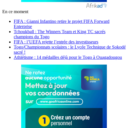
En ce moment
FIFA : Gianni Infantino retire le projet FIFA Forward
Enterprise
Tchoukball : The Winners Team et King TC sacrés
champions du Togo
FIFA : l’UEFA rejette l’entrée des investisseurs
Togo/Championnats scolaires : le Lycée Technique de Sokodé
sacré !
Athlétisme : 14 médailles déjà pour le Togo à Ouagadougou