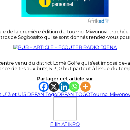
inale de la première édition du tournoi Miwonovi, trophé
tros de Sogbossito qui se sont donnés rendez-vous pour
ntre venu du district Lomé Golfe qui s’est imposé devan
ance de tirs aux buts, 5-3, 0 but partout à l’issue du te
Partager cet article sur
 U13 et U15 DPFAN Togo
DPFAN TOGO
Tournoi Miwono
Ellih ATIKPO