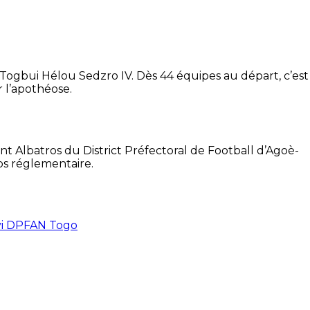
e Togbui Hélou Sedzro IV. Dès 44 équipes au départ, c’est
 l’apothéose.
t Albatros du District Préfectoral de Football d’Agoè-
mps réglementaire.
vi DPFAN Togo