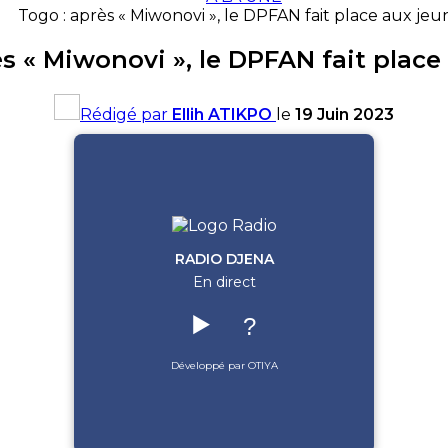
Togo : après « Miwonovi », le DPFAN fait place aux jeu
ès « Miwonovi », le DPFAN fait place
Rédigé par
Ellih ATIKPO
le
19 Juin 2023
RADIO DJENA
En direct
▶️
?
Développé par OTIYA