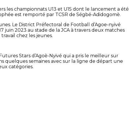
vers les championnats U13 et U15 dont le lancement a été
e trophée est remporté par TCSR de Ségbé-Adidogomè.
nes. Le District Préfectoral de Football d’Agoe-nyivé
e 17 juin 2023 au stade de la JCA à travers deux matches
ravail chez les jeunes.
 Futures Stars d’Agoè-Nyivé qui a pris le meilleur sur
ns quelques semaines avec sur la ligne de départ une
eux catégories.