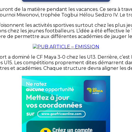
uront de la matière pendant les vacances. Ce sera à tra
u tournoi Miwonovi, trophée Togbui Hélou Sedzro IV. L
sonnent les activités sportives surtout chez les plus jeu
s chez les jeunes footballeurs. L’idée a été effective l
ère de permettre aux différentes académies de jauger le t
ort a dominé le CF Maya 3-0 chez les U13. Derrière, c’est
es U15. Les compétitions proprement dites démarrent da
tres et académies. Chaque structure devra aligner les d