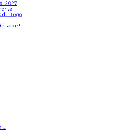
ial 2027
rprise
s du Togo
é sacré !
al…