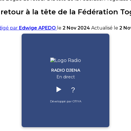
etour à la tête de la Fédération To
digé par
Edwige APEDO
le
2 Nov 2024
Actualisé le
2 No
RADIO DJENA
En direct
▶️
?
Développé par OTIYA