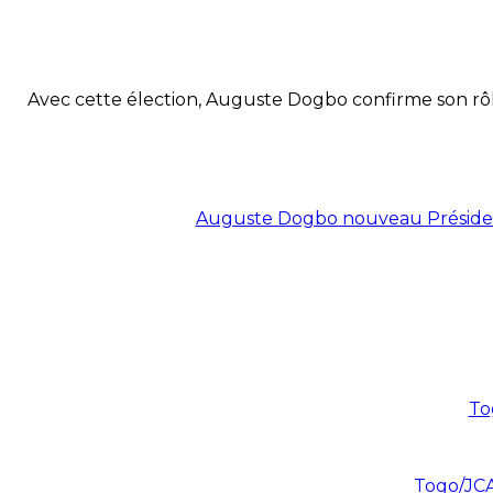
Avec cette élection, Auguste Dogbo confirme son rôle d
Auguste Dogbo nouveau Présiden
To
Togo/JCA