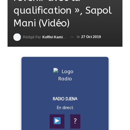
qualification », Sapol
Mani (Vidéo)
le
27 Oct 2019
Rédigé Par
Koffivi Kami AGBETOU
RADIO DJENA
En direct
?