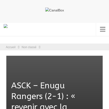
Accueil
Non classé
ASCK – Enugu
Rangers (2-1) : «
revenir avec la