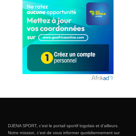
DJENA SPORT, c’est le portail sportif togolais et d’ailleurs.
Notre mission, c’est de vous informer quotidiennement sur