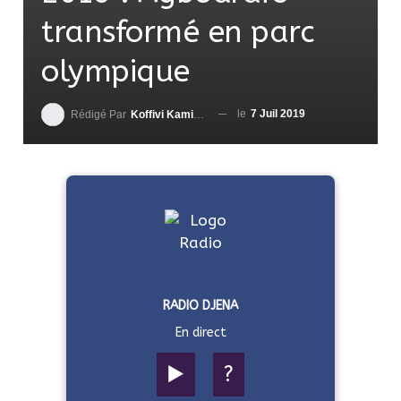
transformé en parc
olympique
le
7 Juil 2019
Rédigé Par
Koffivi Kami AGBETOU
RADIO DJENA
En direct
▶️
?