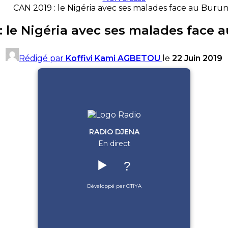
CAN 2019 : le Nigéria avec ses malades face au Burun
: le Nigéria avec ses malades face 
Rédigé par
Koffivi Kami AGBETOU
le
22 Juin 2019
RADIO DJENA
En direct
▶️
?
Développé par OTIYA