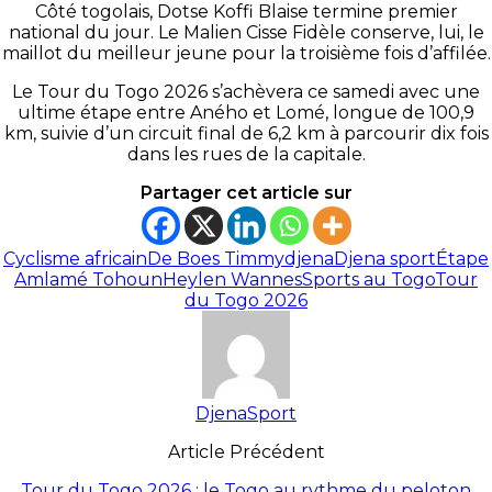
Côté togolais, Dotse Koffi Blaise termine premier
national du jour. Le Malien Cisse Fidèle conserve, lui, le
maillot du meilleur jeune pour la troisième fois d’affilée.
Le Tour du Togo 2026 s’achèvera ce samedi avec une
ultime étape entre Aného et Lomé, longue de 100,9
km, suivie d’un circuit final de 6,2 km à parcourir dix fois
dans les rues de la capitale.
Partager cet article sur
Cyclisme africain
De Boes Timmy
djena
Djena sport
Étape
Amlamé Tohoun
Heylen Wannes
Sports au Togo
Tour
du Togo 2026
DjenaSport
Article Précédent
Tour du Togo 2026 : le Togo au rythme du peloton