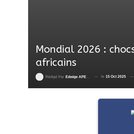
Mondial 2026 : chocs
africains
le
15 Oct 2025
Rédigé Par
Edwige APEDO