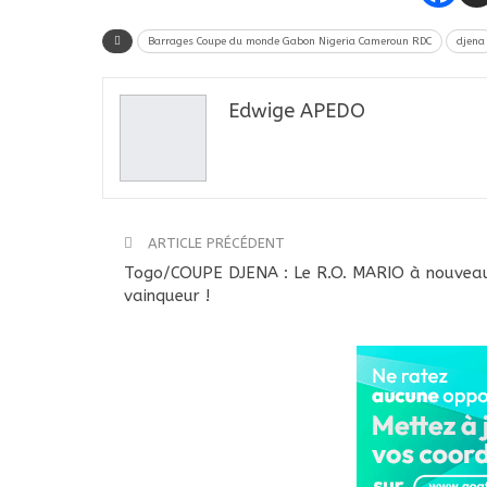
Barrages Coupe du monde Gabon Nigeria Cameroun RDC
djena
Edwige APEDO
ARTICLE PRÉCÉDENT
Togo/COUPE DJENA : Le R.O. MARIO à nouvea
vainqueur !