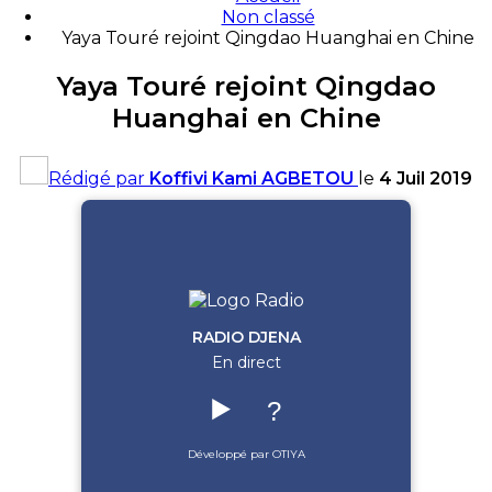
Non classé
Yaya Touré rejoint Qingdao Huanghai en Chine
Yaya Touré rejoint Qingdao
Huanghai en Chine
Rédigé par
Koffivi Kami AGBETOU
le
4 Juil 2019
RADIO DJENA
En direct
▶️
?
Développé par OTIYA