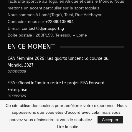
l’actualité sportive au Togo, en Afrique et dans le Monde. Nous
mettons un accent particulier sur le sport togolais.
Nous sommes à Lomé(Togo), Totsi, Rue Adébayor
Contactez-nous sur
+22890138994
É-mail:
contact@djenasport.tg
Boîte postale : 28BP159, Telessou – Lomé
EN CE MOMENT
CAN féminine 2026 : les quarts lancent la course au
Mondial 2027
07/08/2026
FIFA : Gianni Infantino retire le projet FIFA Forward
Enterprise
01/08/2026
Ce site utilise des cookies pour améliorer votre expérience. Nous
supposerons que vous êtes d'accord avec cela, mais vous
© 2026 - Djena Sport | le sport togolais en un clic !. Tous Droits Réservés.
pouvez vous désinscrire si vous le souhaitez.
Accepter
Lire la suite