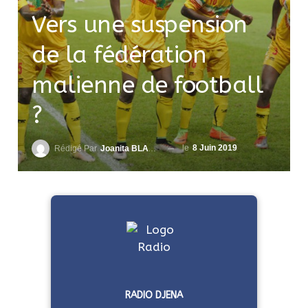
Vers une suspension
de la fédération
malienne de football
?
le
8 Juin 2019
Rédigé Par
Joanita BLAVO-TSRI
RADIO DJENA