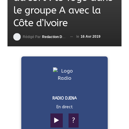
le groupe A avec la
Côte d’Ivoire
le
16 Avr 2019
Rédigé Par
Redaction DjenaSport
RADIO DJENA
En direct
▶️
?