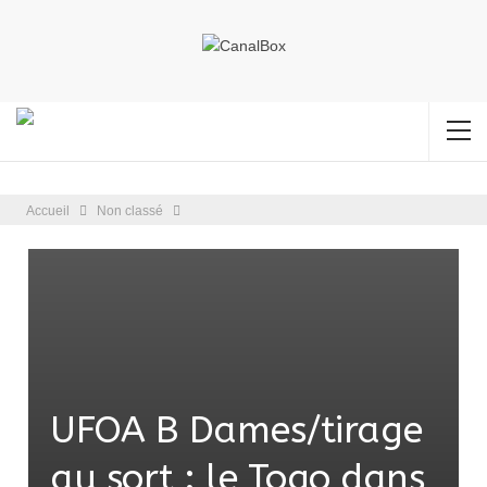
Accueil
Non classé
UFOA B Dames/tirage
au sort : le Togo dans