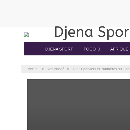
DJENA SPORT
TOGO
AFRIQUE
Accueil
Non classé
U23 : Éperviers et Panthères du Gab