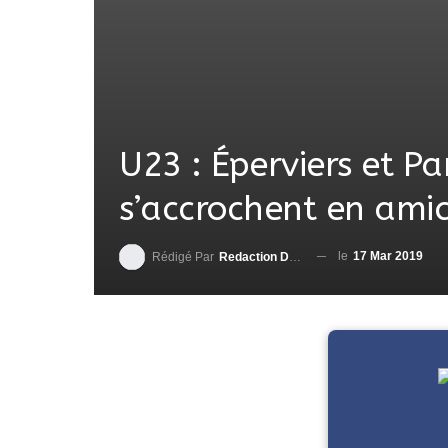
U23 : Éperviers et P
s’accrochent en ami
le
17 Mar 2019
Rédigé Par
Redaction DjenaSport